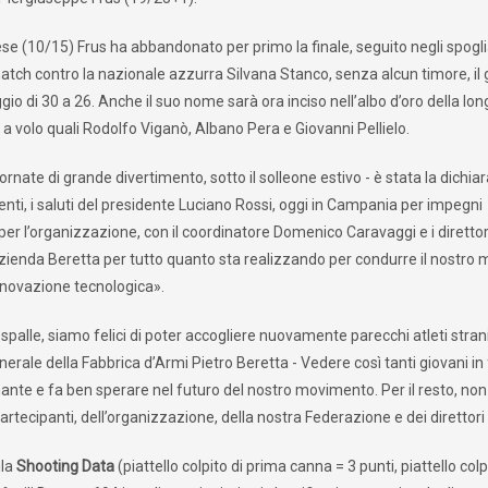
tese (10/15) Frus ha abbandonato per primo la finale, seguito negli spogli
atch contro la nazionale azzurra Silvana Stanco, senza alcun timore, il
eggio di 30 a 26. Anche il suo nome sarà ora inciso nell’albo d’oro della lo
 a volo quali Rodolfo Viganò, Albano Pera e Giovanni Pellielo.
ornate di grande divertimento, sotto il solleone estivo - è stata la dichia
enti, i saluti del presidente Luciano Rossi, oggi in Campania per impegni
per l’organizzazione, con il coordinatore Domenico Caravaggi e i direttori 
l’azienda Beretta per tutto quanto sta realizzando per condurre il nostro
innovazione tecnologica».
alle, siamo felici di poter accogliere nuovamente parecchi atleti strani
enerale della Fabbrica d’Armi Pietro Beretta - Vedere così tanti giovani in 
nante e fa ben sperare nel futuro del nostro movimento. Per il resto, no
artecipanti, dell’organizzazione, della nostra Federazione e dei direttori d
ula
Shooting Data
(piattello colpito di prima canna = 3 punti, piattello colp