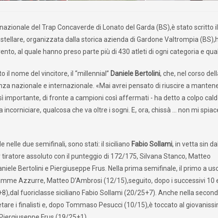
ernazionale del Trap Concaverde di Lonato del Garda (BS),è stato scritto il
 stellare, organizzata dalla storica azienda di Gardone Valtrompia (BS),
evento, al quale hanno preso parte più di 430 atleti di ogni categoria e qual
 il nome del vincitore, il “millennial”
Daniele Bertolini
, che, nel corso del
nza nazionale e internazionale. «Mai avrei pensato di riuscire a mantene
ì importante, di fronte a campioni così affermati - ha detto a colpo caldo
a incorniciare, qualcosa che va oltre i sogni. E, ora, chissà … non mi spia
 nelle due semifinali, sono stati: il siciliano
Fabio Sollami
, in vetta sin d
or tiratore assoluto con il punteggio di 172/175, Silvana Stanco, Matteo
ele Bertolini e Piergiuseppe Frus. Nella prima semifinale, il primo a usc
 Fiamme Azzurre, Matteo D’Ambrosi (12/15),seguito, dopo i successivi 10 e
8),dal fuoriclasse siciliano Fabio Sollami (20/25+7). Anche nella secon
etare i finalisti e, dopo Tommaso Pesucci (10/15),è toccato al giovaniss
ro Piergiuseppe Frus (19/25+1).