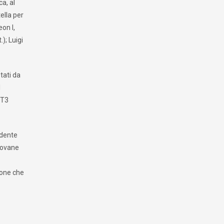
ca, al
ella per
on I,
); Luigi
tati da
1
PT3
idente
giovane
ione che