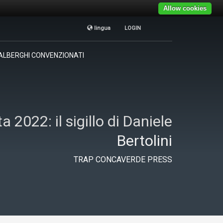
Allow cookies
lingua
LOGIN
TRAP CONCAVERDE
×
ALBERGHI CONVENZIONATI
Tutti i giorni
9:00AM - 19:00PM
 2022: il sigillo di Daniele
Bertolini
TRAP CONCAVERDE PRESS