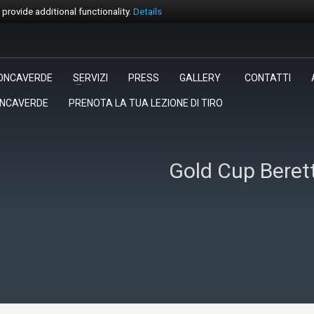
rovide additional functionality.
Details
ONCAVERDE
SERVIZI
PRESS
GALLERY
CONTATTI
3
egli la gara.
Pagamento
ONCAVERDE
PRENOTA LA TUA LEZIONE DI TIRO
rt@trapconcaverde.com. Grazie!
Gold Cup Beretta