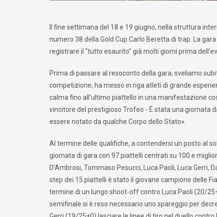
Il fine settimana del 18 e 19 giugno, nella struttura int
numero 38 della Gold Cup Carlo Beretta di trap. La gara
registrare il “tutto esaurito” già molti giorni prima dell’
Prima di passare al resoconto della gara, sveliamo subito
competizione, ha messo in riga atleti di grande esperie
calma fino all’ultimo piattello in una manifestazione cos
vincitore del prestigioso Trofeo - È stata una giornata d
essere notato da qualche Corpo dello Stato».
Al termine delle qualifiche, a contendersi un posto al sole
giornata di gara con 97 piattelli centrati su 100 e migli
D’Ambrosi, Tommaso Pesucci, Luca Paoli, Luca Gerri, Dani
step dei 15 piattelli è stato il giovane campione delle
termine di un lungo shoot-off contro Luca Paoli (20/25+
semifinale si è reso necessario uno spareggio per decr
Gerri (19/25+0) lasciare le linee di tiro nel duello cont