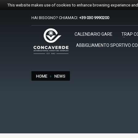
This website makes use of cookies to enhance browsing experience and p
HAI BISOGNO? CHIAMACI:
+39 030 9990200
PER REGISTRARSI ALE GARE
CALENDARIO GARE
TRAP C
1
2
Accedi o crea un account.
Sc
ABBIGLIAMENTO SPORTIVO C
Per qualsiasi problema o supporto all'acquisto gare suppo
HOME
NEWS