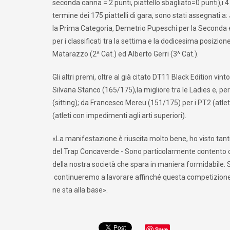
seconda canna = 2 punti, piattello sbagliato=0 punti),i 4 f
termine dei 175 piattelli di gara, sono stati assegnati a
la Prima Categoria, Demetrio Pupeschi per la Seconda e A
per i classificati tra la settima e la dodicesima posizion
Matarazzo (2^ Cat.) ed Alberto Gerri (3^ Cat.).
Gli altri premi, oltre al già citato DT11 Black Edition vi
Silvana Stanco (165/175),la migliore tra le Ladies e, per
(sitting); da Francesco Mereu (151/175) per i PT2 (atleti
(atleti con impedimenti agli arti superiori).
«La manifestazione è riuscita molto bene, ho visto tanti t
del Trap Concaverde - Sono particolarmente contento ch
della nostra società che spara in maniera formidabile. 
continueremo a lavorare affinché questa competizione s
ne sta alla base».
Save