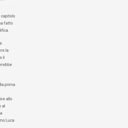
 capitolo
ha fatto
ifica.
la
re la
 il
cerebbe
alla prima
ire allo
 al
da
imo Luca