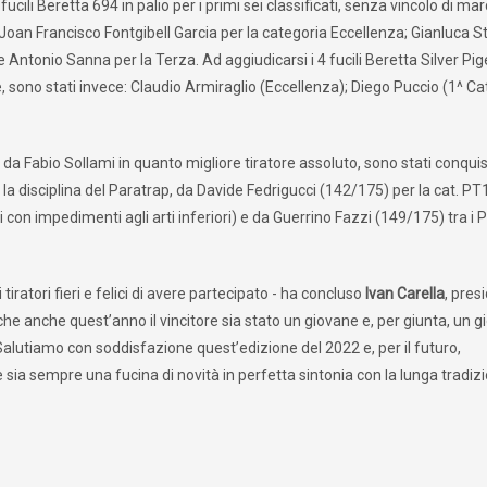
ucili Beretta 694 in palio per i primi sei classificati, senza vincolo di mar
: Joan Francisco Fontgibell Garcia per la categoria Eccellenza; Gianluca St
ntonio Sanna per la Terza. Ad aggiudicarsi i 4 fucili Beretta Silver Pige
e, sono stati invece: Claudio Armiraglio (Eccellenza); Diego Puccio (1^ Cat.
nto da Fabio Sollami in quanto migliore tiratore assoluto, sono stati conquis
 la disciplina del Paratrap, da Davide Fedrigucci (142/175) per la cat. PT
 con impedimenti agli arti inferiori) e da Guerrino Fazzi (149/175) tra i 
iratori fieri e felici di avere partecipato - ha concluso
Ivan Carella
, pres
e anche quest’anno il vincitore sia stato un giovane e, per giunta, un 
Salutiamo con soddisfazione quest’edizione del 2022 e, per il futuro,
ia sempre una fucina di novità in perfetta sintonia con la lunga tradiz