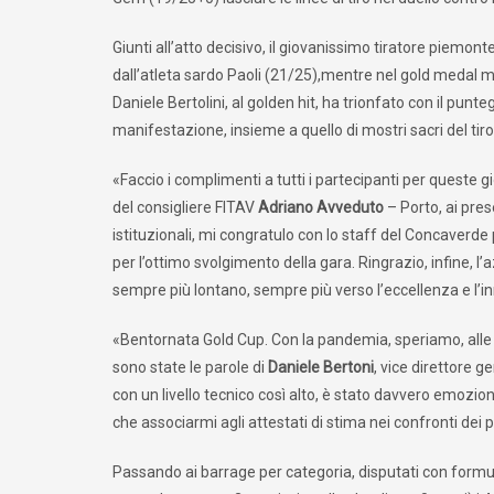
Giunti all’atto decisivo, il giovanissimo tiratore piemon
dall’atleta sardo Paoli (21/25),mentre nel gold medal m
Daniele Bertolini, al golden hit, ha trionfato con il punt
manifestazione, insieme a quello di mostri sacri del tiro
«Faccio i complimenti a tutti i partecipanti per queste gi
del consigliere FITAV
Adriano Avveduto
– Porto, ai pres
istituzionali, mi congratulo con lo staff del Concaverde 
per l’ottimo svolgimento della gara. Ringrazio, infine, 
sempre più lontano, sempre più verso l’eccellenza e l’
«Bentornata Gold Cup. Con la pandemia, speriamo, alle sp
sono state le parole di
Daniele Bertoni
, vice direttore g
con un livello tecnico così alto, è stato davvero emozio
che associarmi agli attestati di stima nei confronti dei p
Passando ai barrage per categoria, disputati con form