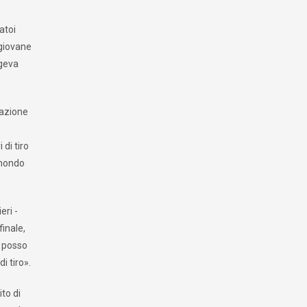
atoi
 giovane
ngeva
razione
di tiro
 mondo
eri -
finale,
n posso
i tiro».
ito di