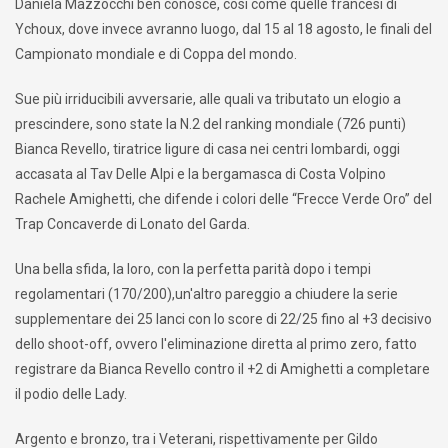
Daniela Mazzocchi ben conosce, così come quelle francesi di
Ychoux, dove invece avranno luogo, dal 15 al 18 agosto, le finali del
Campionato mondiale e di Coppa del mondo.
Sue più irriducibili avversarie, alle quali va tributato un elogio a
prescindere, sono state la N.2 del ranking mondiale (726 punti)
Bianca Revello, tiratrice ligure di casa nei centri lombardi, oggi
accasata al Tav Delle Alpi e la bergamasca di Costa Volpino
Rachele Amighetti, che difende i colori delle “Frecce Verde Oro” del
Trap Concaverde di Lonato del Garda.
Una bella sfida, la loro, con la perfetta parità dopo i tempi
regolamentari (170/200),un'altro pareggio a chiudere la serie
supplementare dei 25 lanci con lo score di 22/25 fino al +3 decisivo
dello shoot-off, ovvero l'eliminazione diretta al primo zero, fatto
registrare da Bianca Revello contro il +2 di Amighetti a completare
il podio delle Lady.
Argento e bronzo, tra i Veterani, rispettivamente per Gildo