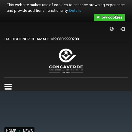
This website makes use of cookies to enhance browsing experience
and provide additional functionality.
Details
Allow cookies
×
PER REGISTRARSI ALE GARE
HAI BISOGNO? CHIAMACI:
+39 030 9990200
1
Accedi o crea un account.
2
Scegli la gara.
3
Pagamento
Per qualsiasi problema o supporto all'acquisto gare
support@trapconcaverde.com. Grazie!
TRAP CONCAVERDE
Tutti i giorni
9:00AM - 19:00PM
HOME
NEWS