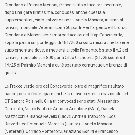
Grondona e Palmiro Menoni, fresco di titolo tricolore invernale,
dopo una gara tiratissima, conclusasi anche questa ai
supplementari , vinta dal veneziano Lionello Masiero, in cima al
ranking mondiale Veterani con 950 punti. Per l'argento e il bronzo,
Grondona e Menoni, entrambi portacolori del Trap Concaverde,
sopo la parità sul punteggio di 181/200 si sono misurati nella serie
supplementare dove, a mettersi al collo l'argento, è stato il n.2 del
ranking mondiale con 800 punti Gildo Grondona (21/25),contro il
19/25 di Palmiro Menoni a cui è spettato comunque un bronzo di
qualità.
Le Frecce verde-oro del Concaverde, oltre al magnifico risultato,
hanno potuto festeggiare anche la convocazione in nazionale del
CT Sandro Polsinelli. Gli altri convocati sono stati: Alessandro
Camisotti, Nicolò Fabbri e Antonio Ansalone (Man); Daniela
Mazzocchi e Bianca Revello (Lady); Andrea Trabucco, Luca
Rizzetto ed Emanuele Marcello (Junior); Lionello Masiero
(Veterani); Corrado Pontecorvi, Graziano Borlini e Francesco