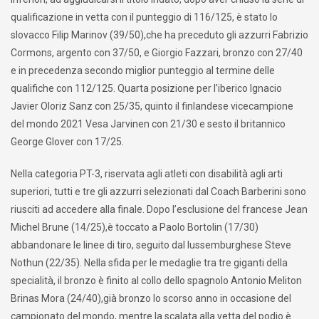
qualificazione in vetta con il punteggio di 116/125, è stato lo
slovacco Filip Marinov (39/50),che ha preceduto gli azzurri Fabrizio
Cormons, argento con 37/50, e Giorgio Fazzari, bronzo con 27/40
e in precedenza secondo miglior punteggio al termine delle
qualifiche con 112/125. Quarta posizione per l’iberico Ignacio
Javier Oloriz Sanz con 25/35, quinto il finlandese vicecampione
del mondo 2021 Vesa Jarvinen con 21/30 e sesto il britannico
George Glover con 17/25.
Nella categoria PT-3, riservata agli atleti con disabilità agli arti
superiori, tutti e tre gli azzurri selezionati dal Coach Barberini sono
riusciti ad accedere alla finale. Dopo l’esclusione del francese Jean
Michel Brune (14/25),è toccato a Paolo Bortolin (17/30)
abbandonare le linee di tiro, seguito dal lussemburghese Steve
Nothun (22/35). Nella sfida per le medaglie tra tre giganti della
specialità, il bronzo è finito al collo dello spagnolo Antonio Meliton
Brinas Mora (24/40),già bronzo lo scorso anno in occasione del
campionato del mondo, mentre la scalata alla vetta del podio è