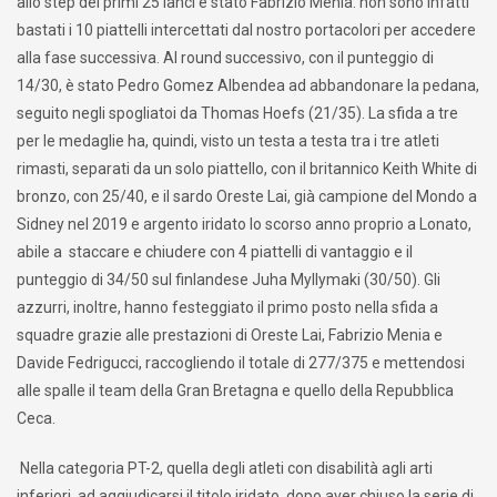
allo step dei primi 25 lanci è stato Fabrizio Menia: non sono infatti
bastati i 10 piattelli intercettati dal nostro portacolori per accedere
alla fase successiva. Al round successivo, con il punteggio di
14/30, è stato Pedro Gomez Albendea ad abbandonare la pedana,
seguito negli spogliatoi da Thomas Hoefs (21/35). La sfida a tre
per le medaglie ha, quindi, visto un testa a testa tra i tre atleti
rimasti, separati da un solo piattello, con il britannico Keith White di
bronzo, con 25/40, e il sardo Oreste Lai, già campione del Mondo a
Sidney nel 2019 e argento iridato lo scorso anno proprio a Lonato,
abile a staccare e chiudere con 4 piattelli di vantaggio e il
punteggio di 34/50 sul finlandese Juha Myllymaki (30/50). Gli
azzurri, inoltre, hanno festeggiato il primo posto nella sfida a
squadre grazie alle prestazioni di Oreste Lai, Fabrizio Menia e
Davide Fedrigucci, raccogliendo il totale di 277/375 e mettendosi
alle spalle il team della Gran Bretagna e quello della Repubblica
Ceca.
Nella categoria PT-2, quella degli atleti con disabilità agli arti
inferiori, ad aggiudicarsi il titolo iridato, dopo aver chiuso la serie di