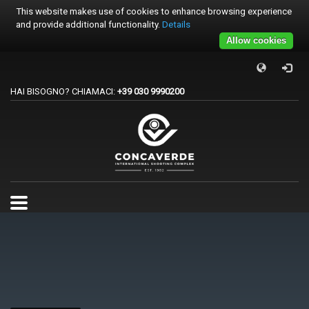
This website makes use of cookies to enhance browsing experience
and provide additional functionality.
Details
Allow cookies
×
PER REGISTRARSI ALE GARE
HAI BISOGNO? CHIAMACI:
+39 030 9990200
1
Accedi o crea un account.
2
Scegli la gara.
3
Pagamento
Per qualsiasi problema o supporto all'acquisto gare
support@trapconcaverde.com. Grazie!
TRAP CONCAVERDE
Tutti i giorni
9:00AM - 19:00PM