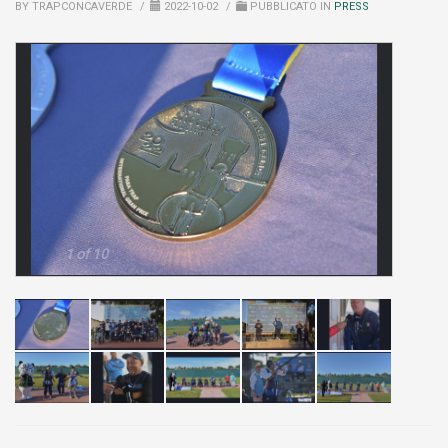
BY TRAPCONCAVERDE
/
2022-10-02
/
PUBBLICATO IN
PRESS
1 of 10