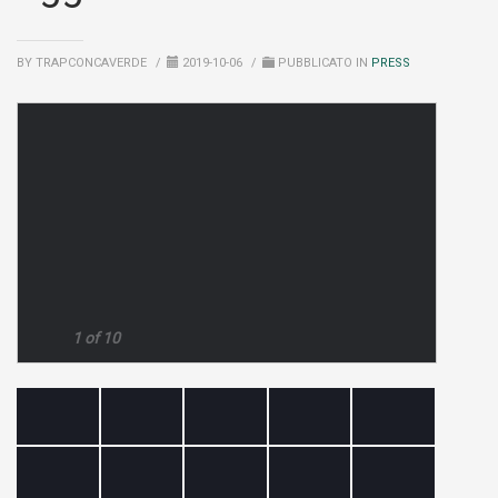
BY TRAPCONCAVERDE
/
2019-10-06
/
PUBBLICATO IN
PRESS
1 of 10