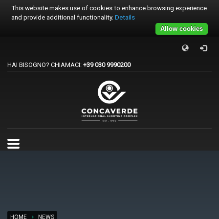
This website makes use of cookies to enhance browsing experience
and provide additional functionality.
Details
Allow cookies
×
PER REGISTRARSI ALE GARE
HAI BISOGNO? CHIAMACI:
+39 030 9990200
1
Accedi o crea un account.
2
Scegli la gara.
3
Pagamento
Per qualsiasi problema o supporto all'acquisto gare
support@trapconcaverde.com. Grazie!
TRAP CONCAVERDE
Tutti i giorni
9:00AM - 19:00PM
HOME
NEWS