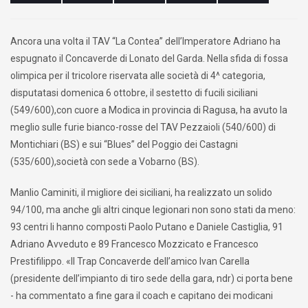
Ancora una volta il TAV “La Contea” dell’Imperatore Adriano ha
espugnato il Concaverde di Lonato del Garda. Nella sfida di fossa
olimpica per il tricolore riservata alle società di 4^ categoria,
disputatasi domenica 6 ottobre, il sestetto di fucili siciliani
(549/600),con cuore a Modica in provincia di Ragusa, ha avuto la
meglio sulle furie bianco-rosse del TAV Pezzaioli (540/600) di
Montichiari (BS) e sui “Blues” del Poggio dei Castagni
(535/600),società con sede a Vobarno (BS).
Manlio Caminiti, il migliore dei siciliani, ha realizzato un solido
94/100, ma anche gli altri cinque legionari non sono stati da meno:
93 centri li hanno composti Paolo Putano e Daniele Castiglia, 91
Adriano Avveduto e 89 Francesco Mozzicato e Francesco
Prestifilippo. «Il Trap Concaverde dell’amico Ivan Carella
(presidente dell’impianto di tiro sede della gara, ndr) ci porta bene
- ha commentato a fine gara il coach e capitano dei modicani