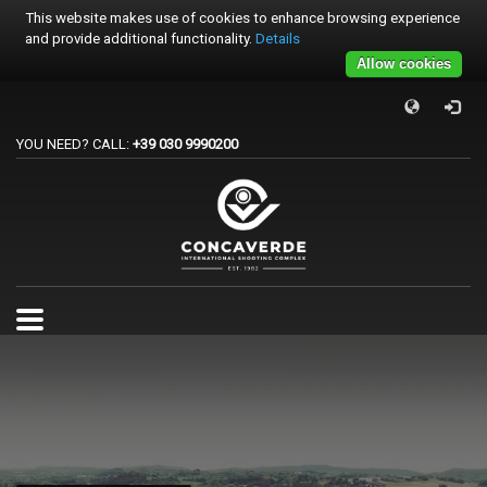
This website makes use of cookies to enhance browsing experience
and provide additional functionality.
Details
Allow cookies
×
PER REGISTRARSI ALE GARE
YOU NEED? CALL:
+39 030 9990200
1
Accedi o crea un account.
2
Scegli la gara.
3
Pagamento
Per qualsiasi problema o supporto all'acquisto gare
support@trapconcaverde.com. Grazie!
TRAP CONCAVERDE
Tutti i giorni
9:00AM - 19:00PM