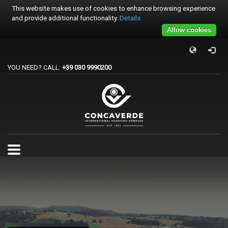
This website makes use of cookies to enhance browsing experience
and provide additional functionality.
Details
Allow cookies
×
PER REGISTRARSI ALE GARE
YOU NEED? CALL:
+39 030 9990200
1
Accedi o crea un account.
2
Scegli la gara.
3
Pagamento
Per qualsiasi problema o supporto all'acquisto gare
support@trapconcaverde.com. Grazie!
TRAP CONCAVERDE
Tutti i giorni
9:00AM - 19:00PM