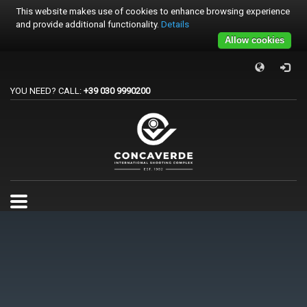
This website makes use of cookies to enhance browsing experience
and provide additional functionality.
Details
Allow cookies
×
PER REGISTRARSI ALE GARE
YOU NEED? CALL:
+39 030 9990200
1
Accedi o crea un account.
2
Scegli la gara.
3
Pagamento
Per qualsiasi problema o supporto all'acquisto gare
support@trapconcaverde.com. Grazie!
TRAP CONCAVERDE
Tutti i giorni
9:00AM - 19:00PM